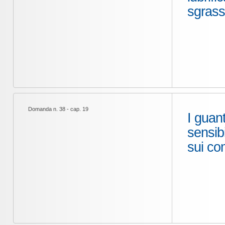
sgrass
Domanda n. 38 - cap. 19
I guant
sensib
sui co