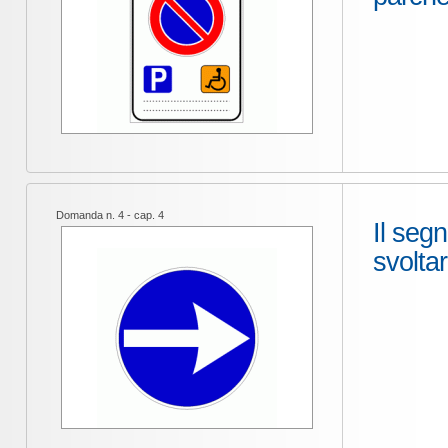
Domanda n. 4 - cap. 4
Il segn
svolta