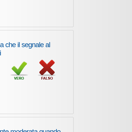
ca che il segnale al
i
mente moderata quando