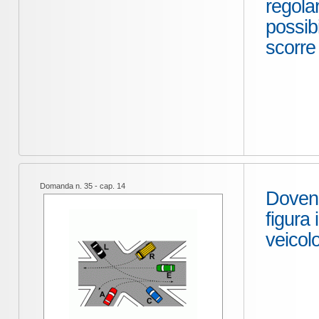
regolar
possibi
scorre
Domanda n. 35 - cap. 14
Dovend
figura
veicol