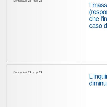
Domanda n. 23 - cap. 23
I mass
(respo
che l'
caso d
Domanda n. 24 - cap. 24
L'inqui
diminui