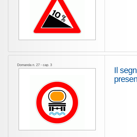
Domanda n. 27 - cap. 3
Il seg
presen