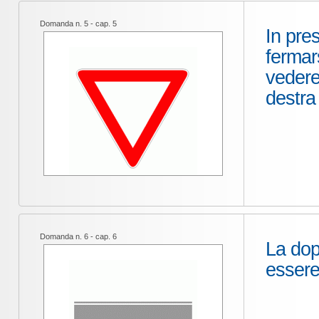
Domanda n. 5 - cap. 5
In pre
fermars
vedere 
destra
Domanda n. 6 - cap. 6
La dop
essere